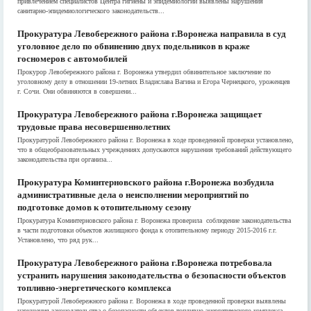
привлечением специалистов Центра гигиены и эпидемиологии выявлены нарушения
санитарно-эпидемиологического законодательств...
Прокуратура Левобережного района г.Воронежа направила в суд
уголовное дело по обвинению двух подельников в краже
госномеров с автомобилей
Прокурор Левобережного района г. Воронежа утвердил обвинительное заключение по
уголовному делу в отношении 19-летних Владислава Вагина и Егора Чернецкого, уроженцев
г. Сочи. Они обвиняются в совершени...
Прокуратура Левобережного района г.Воронежа защищает
трудовые права несовершеннолетних
Прокуратурой Левобережного района г. Воронежа в ходе проведенной проверки установлено,
что в общеобразовательных учреждениях допускаются нарушения требований действующего
законодательства при организа...
Прокуратура Коминтерновского района г.Воронежа возбудила
административные дела о неисполнении мероприятий по
подготовке домов к отопительному сезону
Прокуратура Коминтерновского района г. Воронежа проверила соблюдение законодательства
в части подготовки объектов жилищного фонда к отопительному периоду 2015-2016 г.г.
Установлено, что ряд рук...
Прокуратура Левобережного района г.Воронежа потребовала
устранить нарушения законодательства о безопасности объектов
топливно-энергетического комплекса
Прокуратурой Левобережного района г. Воронежа в ходе проведенной проверки выявлены
нарушения законодательства о безопасности объектов топливно-энергетического комплекса