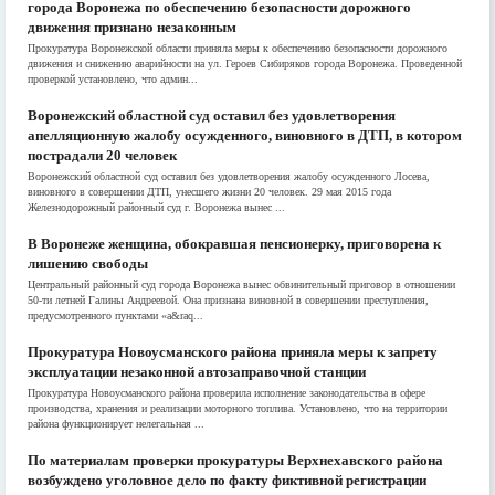
города Воронежа по обеспечению безопасности дорожного
движения признано незаконным
Прокуратура Воронежской области приняла меры к обеспечению безопасности дорожного
движения и снижению аварийности на ул. Героев Сибиряков города Воронежа. Проведенной
проверкой установлено, что админ...
Воронежский областной суд оставил без удовлетворения
апелляционную жалобу осужденного, виновного в ДТП, в котором
пострадали 20 человек
Воронежский областной суд оставил без удовлетворения жалобу осужденного Лосева,
виновного в совершении ДТП, унесшего жизни 20 человек. 29 мая 2015 года
Железнодорожный районный суд г. Воронежа вынес ...
В Воронеже женщина, обокравшая пенсионерку, приговорена к
лишению свободы
Центральный районный суд города Воронежа вынес обвинительный приговор в отношении
50-ти летней Галины Андреевой. Она признана виновной в совершении преступления,
предусмотренного пунктами «а&raq...
Прокуратура Новоусманского района приняла меры к запрету
эксплуатации незаконной автозаправочной станции
Прокуратура Новоусманского района проверила исполнение законодательства в сфере
производства, хранения и реализации моторного топлива. Установлено, что на территории
района функционирует нелегальная ...
По материалам проверки прокуратуры Верхнехавского района
возбуждено уголовное дело по факту фиктивной регистрации