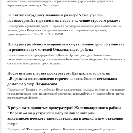
администрацией городского округа и образовательными учреждениями допускаются
нарушения прав инвалидов. Так, официа...
За взятку сотруднику полиции в размере 5 тыс. рублей
поднадзорный отправился на 2 года в колонию строгого режима
Левобережным районным судом г. Воронежа рассмотрено уголовное дело в отношении 35-
летнего Дениса Панфилова. Он признан виновным в совершении преступления,
предусмотренного ч. 3 ст. 30, ч. 3 ст. 291УК ...
Прокуратура области направила в суд уголовное дело об убийстве
из ревности двух жителей Ольховатского района
Первый заместитель прокурора области Василий Хромых утвердил обвинительное
заключение по уголовному делу в отношении 44-летнего Сергея Андросова. Он обвиняется в
совершении преступления, предусмотренн...
После вмешательства прокуратуры Центрального района
г.Воронежа восстановлено горячее водоснабжение нескольких
домов на улице Ломоносова
Прокуратурой Центрального района г. Воронежа проведена проверка исполнения жилищного
законодательства в части ненадлежащей подготовки котельной ФГБУ «Всероссийский научно-
исследовательский инсти...
В результате принятых прокуратурой Железнодорожного района
г.Воронежа мер устранены нарушения санитарно-
эпидемиологического законодательства в дошкольном отделении
лицея
Прокуратурой Железнодорожного района г. Воронежа в ходе проведенной проверки с