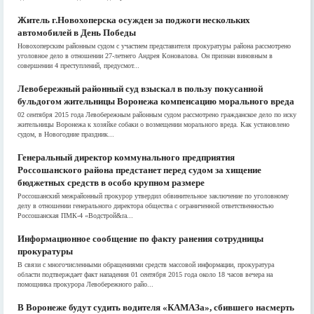
Житель г.Новохоперска осужден за поджоги нескольких
автомобилей в День Победы
Новохоперским районным судом с участием представителя прокуратуры района рассмотрено
уголовное дело в отношении 27-летнего Андрея Коновалова. Он признан виновным в
совершении 4 преступлений, предусмот...
Левобережный районный суд взыскал в пользу покусанной
бульдогом жительницы Воронежа компенсацию морального вреда
02 сентября 2015 года Левобережным районным судом рассмотрено гражданское дело по иску
жительницы Воронежа к хозяйке собаки о возмещении морального вреда. Как установлено
судом, в Новогодние праздник...
Генеральный директор коммунального предприятия
Россошанского района предстанет перед судом за хищение
бюджетных средств в особо крупном размере
Россошанский межрайонный прокурор утвердил обвинительное заключение по уголовному
делу в отношении генерального директора общества с ограниченной ответственностью
Россошанская ПМК-4 «Водстрой&ra...
Информационное сообщение по факту ранения сотрудницы
прокуратуры
В связи с многочисленными обращениями средств массовой информации, прокуратура
области подтверждает факт нападения 01 сентября 2015 года около 18 часов вечера на
помощника прокурора Левобережного райо...
В Воронеже будут судить водителя «КАМАЗа», сбившего насмерть