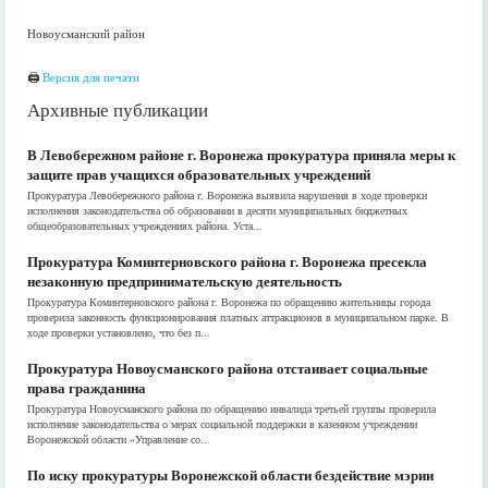
Новоусманский район
🖨
Версия для печати
Архивные публикации
В Левобережном районе г. Воронежа прокуратура приняла меры к
защите прав учащихся образовательных учреждений
Прокуратура Левобережного района г. Воронежа выявила нарушения в ходе проверки
исполнения законодательства об образовании в десяти муниципальных бюджетных
общеобразовательных учреждениях района. Уста...
Прокуратура Коминтерновского района г. Воронежа пресекла
незаконную предпринимательскую деятельность
Прокуратура Коминтерновского района г. Воронежа по обращению жительницы города
проверила законность функционирования платных аттракционов в муниципальном парке. В
ходе проверки установлено, что без п...
Прокуратура Новоусманского района отстаивает социальные
права гражданина
Прокуратура Новоусманского района по обращению инвалида третьей группы проверила
исполнение законодательства о мерах социальной поддержки в казенном учреждении
Воронежской области «Управление со...
По иску прокуратуры Воронежской области бездействие мэрии