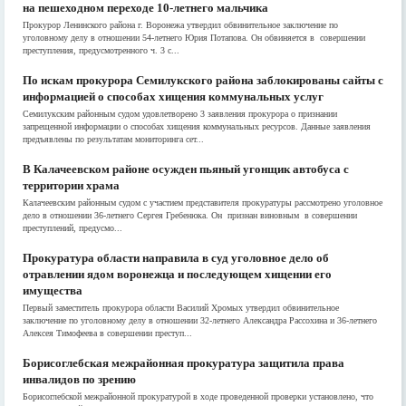
на пешеходном переходе 10-летнего мальчика
Прокурор Ленинского района г. Воронежа утвердил обвинительное заключение по
уголовному делу в отношении 54-летнего Юрия Потапова. Он обвиняется в совершении
преступления, предусмотренного ч. 3 с...
По искам прокурора Семилукского района заблокированы сайты с
информацией о способах хищения коммунальных услуг
Семилукским районным судом удовлетворено 3 заявления прокурора о признании
запрещенной информации о способах хищения коммунальных ресурсов. Данные заявления
предъявлены по результатам мониторинга сет...
В Калачеевском районе осужден пьяный угонщик автобуса с
территории храма
Калачеевским районным судом с участием представителя прокуратуры рассмотрено уголовное
дело в отношении 36-летнего Сергея Гребенюка. Он признан виновным в совершении
преступлений, предусмо...
Прокуратура области направила в суд уголовное дело об
отравлении ядом воронежца и последующем хищении его
имущества
Первый заместитель прокурора области Василий Хромых утвердил обвинительное
заключение по уголовному делу в отношении 32-летнего Александра Рассохина и 36-летнего
Алексея Тимофеева в совершении преступ...
Борисоглебская межрайонная прокуратура защитила права
инвалидов по зрению
Борисоглебской межрайонной прокуратурой в ходе проведенной проверки установлено, что