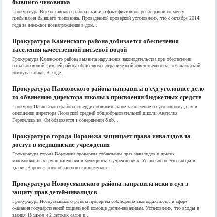
бывшего чиновника
Прокуратура Верхнехавского района выявила факт фиктивной регистрации по месту
пребывания бывшего чиновника. Проведенной проверкой установлено, что с октября 2014
года за денежное вознаграждение в дом...
Прокуратура Каменского района добивается обеспечения
населения качественной питьевой водой
Прокуратура Каменского района выявила нарушения законодательства при обеспечении
питьевой водой жителей района обществом с ограниченной ответственностью «Евдаковский
коммунальник». В ходе...
Прокуратура Павловского района направила в суд уголовное дело
по обвинению директора школы в присвоении бюджетных средств
Прокурор Павловского района утвердил обвинительное заключение по уголовному делу в
отношении директора Лосевской средней общеобразовательной школы Анатолия
Перепелицына. Он обвиняется в совершении &nb...
Прокуратура города Воронежа защищает права инвалидов на
доступ в медицинские учреждения
Прокуратура города Воронежа проверила соблюдение прав инвалидов и других
маломобильных групп населения в медицинских учреждениях. Установлено, что входы в
здания Воронежского областного клинического ...
Прокуратура Новоусманского района направила иски в суд в
защиту прав детей-инвалидов
Прокуратура Новоусманского района проверила соблюдение законодательства в сфере
оказания государственной социальной помощи детям-инвалидам. Установлено, что входы в
здания 18 школ и 2 детских садов р...