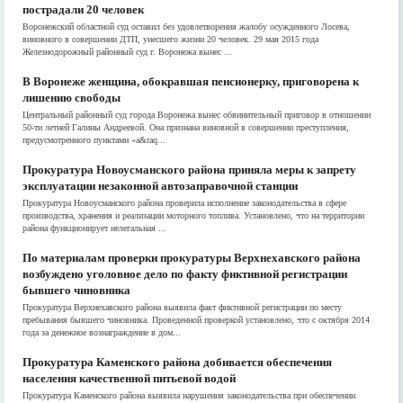
пострадали 20 человек
Воронежский областной суд оставил без удовлетворения жалобу осужденного Лосева,
виновного в совершении ДТП, унесшего жизни 20 человек. 29 мая 2015 года
Железнодорожный районный суд г. Воронежа вынес ...
В Воронеже женщина, обокравшая пенсионерку, приговорена к
лишению свободы
Центральный районный суд города Воронежа вынес обвинительный приговор в отношении
50-ти летней Галины Андреевой. Она признана виновной в совершении преступления,
предусмотренного пунктами «а&raq...
Прокуратура Новоусманского района приняла меры к запрету
эксплуатации незаконной автозаправочной станции
Прокуратура Новоусманского района проверила исполнение законодательства в сфере
производства, хранения и реализации моторного топлива. Установлено, что на территории
района функционирует нелегальная ...
По материалам проверки прокуратуры Верхнехавского района
возбуждено уголовное дело по факту фиктивной регистрации
бывшего чиновника
Прокуратура Верхнехавского района выявила факт фиктивной регистрации по месту
пребывания бывшего чиновника. Проведенной проверкой установлено, что с октября 2014
года за денежное вознаграждение в дом...
Прокуратура Каменского района добивается обеспечения
населения качественной питьевой водой
Прокуратура Каменского района выявила нарушения законодательства при обеспечении