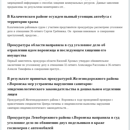
запрещенной информации о способах хищения коммунальных ресурсов. Данные заявления
предъявлены по результатам мониторинга сет...
В Калачеевском районе осужден пьяный угонщик автобуса с
территории храма
Калачеевским районным судом с участием представителя прокуратуры рассмотрено уголовное
дело в отношении 36-летнего Сергея Гребенюка. Он признан виновным в совершении
преступлений, предусмо...
Прокуратура области направила в суд уголовное дело об
отравлении ядом воронежца и последующем хищении его
имущества
Первый заместитель прокурора области Василий Хромых утвердил обвинительное
заключение по уголовному делу в отношении 32-летнего Александра Рассохина и 36-летнего
Алексея Тимофеева в совершении преступ...
В результате принятых прокуратурой Железнодорожного района
г.Воронежа мер устранены нарушения санитарно-
эпидемиологического законодательства в дошкольном отделении
лицея
Прокуратурой Железнодорожного района г. Воронежа в ходе проведенной проверки с
привлечением специалистов Центра гигиены и эпидемиологии выявлены нарушения
санитарно-эпидемиологического законодательств...
Прокуратура Левобережного района г.Воронежа направила в суд
уголовное дело по обвинению двух подельников в краже
госномеров с автомобилей