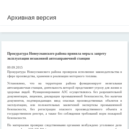
Архивная версия
Прокуратура Новоусманского района приняла меры к запрету
эксплуатации незаконной автозаправочной станции
09.09.2015
Прокуратура Новоусманского района проверила исполнение законодательства в
сфере производства, хранения и реализации моторного топлива.
Установлено, что на территории района функционирует нелегальная
автозаправочная станция, деятельность которой представляет угрозу для жизни и
здоровья людей. Функционирование АЗС осуществлялось без разрешительной
документации, лицензии, декларации промышленной безопасности, без наличия
документов, подтверждающих ввод опасных производственных объектов в
эксплуатацию, или положительных заключений экспертизы промышленной
безопасности, без регистрации опасного производственного объекта в
государственном реестре, а также без соблюдения требований норм пожарной
безопасности.
По материалам проверки следственными органами возбуждено уголовное дело