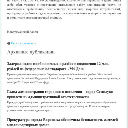
по части 1 ст. 238 УК РФ (производство, хранение или перевозка в целях сбыта
либо сбыт товаров и продукции, выполнение работ или оказание услуг, не
отвечающих требованиям безопасности жизни или здоровья потребителей),
прокурором района в суд предъявлено исковое заявление о запрете эксплуатации
и демонтаже автозаправочной станции.
Новоусманский район
🖨
Версия для печати
Архивные публикации
Задержан один из обвиняемых в разбое и похищении 12 млн.
рублей на федеральной автодороге «М4-Дон»
Правоохранительными органами Украины задержан обвиняемый в разбое 36-ти летний
гражданин Российской Федерации Акиев Руслан. Как установлено следственными органами, в
октябре 2013 года на 552 км. феде...
Глава администрации городского поселения – город Семилуки
привлечен к административной ответственности
Прокуратура Семилукского района выявила нарушения порядка рассмотрения обращений
граждан в администрации городского поселения – город Семилуки. В ходе проверки
установлено, что глава администра...
Прокуратура города Воронежа обеспечила безопасность жителей
многоквартирных домов