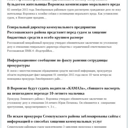
бульдогом жительницы Воронежа компенсацию морального вреда
02 сентября 2015 года Левобережным районным судом рассмотрено гражданское дело по иску
жительницы Воронежа к хозяйке собаки о возмещении морального вреда. Как установлено
судом, в Новогодние праздник...
Генеральный директор коммунального предприятия
Россошанского района предстанет перед судом за хищение
бюджетных средств в особо крупном размере
Россошанский межрайонный прокурор утвердил обвинительное заключение по уголовному
делу в отношении генерального директора общества с ограниченной ответственностью
Россошанская ПМК-4 «Водстрой&ra...
Информационное сообщение по факту ранения сотрудницы
прокуратуры
В связи с многочисленными обращениями средств массовой информации, прокуратура
области подтверждает факт нападения 01 сентября 2015 года около 18 часов вечера на
помощника прокурора Левобережного райо...
В Воронеже будут судить водителя «КАМАЗа», сбившего насмерть
на пешеходном переходе 10-летнего мальчика
Прокурор Ленинского района г. Воронежа утвердил обвинительное заключение по
уголовному делу в отношении 54-летнего Юрия Потапова. Он обвиняется в совершении
преступления, предусмотренного ч. 3 с...
По искам прокурора Семилукского района заблокированы сайты с
информацией о способах хищения коммунальных услуг
Семилукским районным судом удовлетворено 3 заявления прокурора о признании