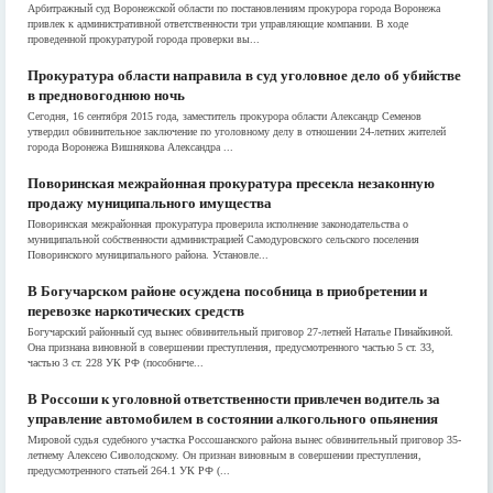
Арбитражный суд Воронежской области по постановлениям прокурора города Воронежа
привлек к административной ответственности три управляющие компании. В ходе
проведенной прокуратурой города проверки вы...
Прокуратура области направила в суд уголовное дело об убийстве
в предновогоднюю ночь
Сегодня, 16 сентября 2015 года, заместитель прокурора области Александр Семенов
утвердил обвинительное заключение по уголовному делу в отношении 24-летних жителей
города Воронежа Вишнякова Александра ...
Поворинская межрайонная прокуратура пресекла незаконную
продажу муниципального имущества
Поворинская межрайонная прокуратура проверила исполнение законодательства о
муниципальной собственности администрацией Самодуровского сельского поселения
Поворинского муниципального района. Установле...
В Богучарском районе осуждена пособница в приобретении и
перевозке наркотических средств
Богучарский районный суд вынес обвинительный приговор 27-летней Наталье Пинайкиной.
Она признана виновной в совершении преступления, предусмотренного частью 5 ст. 33,
частью 3 ст. 228 УК РФ (пособниче...
В Россоши к уголовной ответственности привлечен водитель за
управление автомобилем в состоянии алкогольного опьянения
Мировой судья судебного участка Россошанского района вынес обвинительный приговор 35-
летнему Алексею Сиволодскому. Он признан виновным в совершении преступления,
предусмотренного статьей 264.1 УК РФ (...