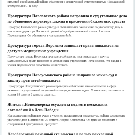
питьевой водой жителей района обществом с ограниченной ответственностью «Евдаковский
коммунальник». В ходе...
Прокуратура Павловского района направила в суд уголовное дело
по обвинению директора школы в присвоении бюджетных средств
Прокурор Павловского района утвердил обвинительное заключение по уголовному делу в
отношении директора Лосевской средней общеобразовательной школы Анатолия
Перепелицына. Он обвиняется в совершении &nb...
Прокуратура города Воронежа защищает права инвалидов на
доступ в медицинские учреждения
Прокуратура города Воронежа проверила соблюдение прав инвалидов и других
маломобильных групп населения в медицинских учреждениях. Установлено, что входы в
здания Воронежского областного клинического ...
Прокуратура Новоусманского района направила иски в суд в
защиту прав детей-инвалидов
Прокуратура Новоусманского района проверила соблюдение законодательства в сфере
оказания государственной социальной помощи детям-инвалидам. Установлено, что входы в
здания 18 школ и 2 детских садов р...
Житель г.Новохоперска осужден за поджоги нескольких
автомобилей в День Победы
Новохоперским районным судом с участием представителя прокуратуры района рассмотрено
уголовное дело в отношении 27-летнего Андрея Коновалова. Он признан виновным в
совершении 4 преступлений, предусмот...
Левобережный районный суд взыскал в пользу покусанной