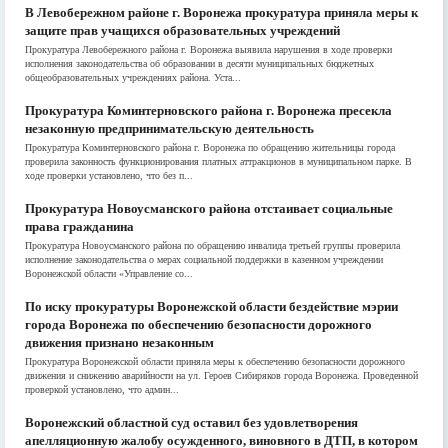
В Левобережном районе г. Воронежа прокуратура приняла меры к
защите прав учащихся образовательных учреждений
Прокуратура Левобережного района г. Воронежа выявила нарушения в ходе проверки
исполнения законодательства об образовании в десяти муниципальных бюджетных
общеобразовательных учреждениях района. Уста...
Прокуратура Коминтерновского района г. Воронежа пресекла
незаконную предпринимательскую деятельность
Прокуратура Коминтерновского района г. Воронежа по обращению жительницы города
проверила законность функционирования платных аттракционов в муниципальном парке. В
ходе проверки установлено, что без п...
Прокуратура Новоусманского района отстаивает социальные
права гражданина
Прокуратура Новоусманского района по обращению инвалида третьей группы проверила
исполнение законодательства о мерах социальной поддержки в казенном учреждении
Воронежской области «Управление со...
По иску прокуратуры Воронежской области бездействие мэрии
города Воронежа по обеспечению безопасности дорожного
движения признано незаконным
Прокуратура Воронежской области приняла меры к обеспечению безопасности дорожного
движения и снижению аварийности на ул. Героев Сибиряков города Воронежа. Проведенной
проверкой установлено, что админ...
Воронежский областной суд оставил без удовлетворения
апелляционную жалобу осужденного, виновного в ДТП, в котором