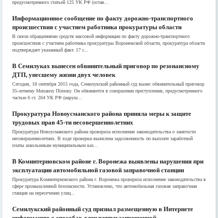
предусмотренного статьей 125 УК РФ (остав...
Информационное сообщение по факту дорожно-транспортного
происшествия с участием работника прокуратуры области
В связи обращениями средств массовой информации по факту дорожно-транспортного
происшествия с участием работника прокуратуры Воронежской области, прокуратура области
подтверждает указанный факт. 17 с...
В Семилуках вынесен обвинительный приговор по резонансному
ДТП, унесшему жизни двух человек
Сегодня, 18 сентября 2015 года, Семилукский районный суд вынес обвинительный приговор
35-летнему Михаилу Попову. Он обвиняется в совершении преступления, предусмотренного
частью 6 ст. 264 УК РФ (наруш...
Прокуратура Новоусманского района приняла меры к защите
трудовых прав 45-ти несовершеннолетних
Прокуратура Новоусманского района проверила исполнение законодательства о занятости
несовершеннолетних. В ходе проверки выявлена задолженность по выплате заработной
платы школьникам муниципальным каз...
В Коминтерновском районе г. Воронежа выявлены нарушения при
эксплуатации автомобильной газовой заправочной станции
Прокуратура Коминтерновского района г. Воронежа проверила исполнение законодательства в
сфере промышленной безопасности. Установлено, что автомобильная газовая заправочная
станция на пересечении улиц...
Семилукский районный суд признал размещенную в Интернете
информацию о способах дачи взятки запрещенной