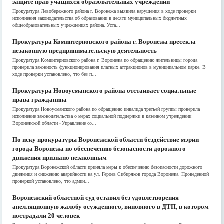
защите прав учащихся образовательных учреждений
Прокуратура Левобережного района г. Воронежа выявила нарушения в ходе проверки
исполнения законодательства об образовании в десяти муниципальных бюджетных
общеобразовательных учреждениях района. Уста...
Прокуратура Коминтерновского района г. Воронежа пресекла
незаконную предпринимательскую деятельность
Прокуратура Коминтерновского района г. Воронежа по обращению жительницы города
проверила законность функционирования платных аттракционов в муниципальном парке. В
ходе проверки установлено, что без п...
Прокуратура Новоусманского района отстаивает социальные
права гражданина
Прокуратура Новоусманского района по обращению инвалида третьей группы проверила
исполнение законодательства о мерах социальной поддержки в казенном учреждении
Воронежской области «Управление со...
По иску прокуратуры Воронежской области бездействие мэрии
города Воронежа по обеспечению безопасности дорожного
движения признано незаконным
Прокуратура Воронежской области приняла меры к обеспечению безопасности дорожного
движения и снижению аварийности на ул. Героев Сибиряков города Воронежа. Проведенной
проверкой установлено, что админ...
Воронежский областной суд оставил без удовлетворения
апелляционную жалобу осужденного, виновного в ДТП, в котором
пострадали 20 человек