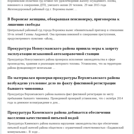
Воронежский областной суд оставил без удовлетворения жалобу осужденного Лосева,
виновного в совершении ДТП, унесшего жизни 20 человек. 29 мая 2015 года
Железнодорожный районный суд г. Воронежа вынес ...
В Воронеже женщина, обокравшая пенсионерку, приговорена к
лишению свободы
Центральный районный суд города Воронежа вынес обвинительный приговор в отношении
50-ти летней Галины Андреевой. Она признана виновной в совершении преступления,
предусмотренного пунктами «а&raq...
Прокуратура Новоусманского района приняла меры к запрету
эксплуатации незаконной автозаправочной станции
Прокуратура Новоусманского района проверила исполнение законодательства в сфере
производства, хранения и реализации моторного топлива. Установлено, что на территории
района функционирует нелегальная ...
По материалам проверки прокуратуры Верхнехавского района
возбуждено уголовное дело по факту фиктивной регистрации
бывшего чиновника
Прокуратура Верхнехавского района выявила факт фиктивной регистрации по месту
пребывания бывшего чиновника. Проведенной проверкой установлено, что с октября 2014
года за денежное вознаграждение в дом...
Прокуратура Каменского района добивается обеспечения
населения качественной питьевой водой
Прокуратура Каменского района выявила нарушения законодательства при обеспечении
питьевой водой жителей района обществом с ограниченной ответственностью «Евдаковский
коммунальник». В ходе...