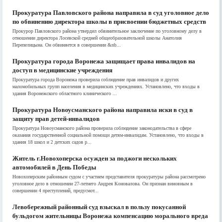
Прокуратура Павловского района направила в суд уголовное дело
по обвинению директора школы в присвоении бюджетных средств
Прокурор Павловского района утвердил обвинительное заключение по уголовному делу в
отношении директора Лосевской средней общеобразовательной школы Анатолия
Перепелицына. Он обвиняется в совершении &nb...
Прокуратура города Воронежа защищает права инвалидов на
доступ в медицинские учреждения
Прокуратура города Воронежа проверила соблюдение прав инвалидов и других
маломобильных групп населения в медицинских учреждениях. Установлено, что входы в
здания Воронежского областного клинического ...
Прокуратура Новоусманского района направила иски в суд в
защиту прав детей-инвалидов
Прокуратура Новоусманского района проверила соблюдение законодательства в сфере
оказания государственной социальной помощи детям-инвалидам. Установлено, что входы в
здания 18 школ и 2 детских садов р...
Житель г.Новохоперска осужден за поджоги нескольких
автомобилей в День Победы
Новохоперским районным судом с участием представителя прокуратуры района рассмотрено
уголовное дело в отношении 27-летнего Андрея Коновалова. Он признан виновным в
совершении 4 преступлений, предусмот...
Левобережный районный суд взыскал в пользу покусанной
бульдогом жительницы Воронежа компенсацию морального вреда