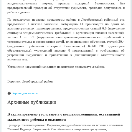
эпидемиологические нормы, правила пожарной безопасности. Без
предварительной проверки об отсутствии судимости, граждане допускались к
работе с детьми.
По результатам проверки прокурором района в Левобережный районный суд
предъявлено 1 исковое заявление, возбуждено 14 производств по делам об
административных правонарушениях, предусмотренных статьей 6.6 (нарушение
санитарно-эпидемиологических требований к организации питания населения),
частью 1 ст. 6.7 (нарушение санитарно-эпидемиологических требований к
условиям отдыха и оздоровления детей, их воспитания и обучения), статьей 20.4
(нарушение требований пожарной безопасности) КоАП РФ, директорам
образовательный учреждений внесено 8 представлений с требованием об
устранении нарушений и привлечении к дисциплинарной ответственности
виновных лиц.
Устранение нарушений находится на контроле прокуратуры района.
Воронеж. Левобережный район
🖨
Версия для печати
Архивные публикации
В суд направлено уголовное в отношении женщины, оставившей
малолетнего ребенка в опасности
Прокурор Советского района г. Воронежа утвердил обвинительное заключение в отношении
28-летней Надежды Лаврентьевой. Она обвиняется в совершении преступления,