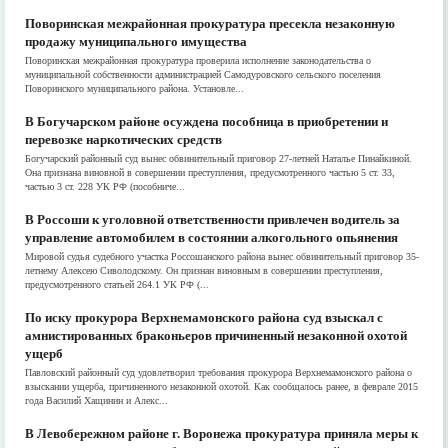
Поворинская межрайонная прокуратура пресекла незаконную
продажу муниципального имущества
Поворинская межрайонная прокуратура проверила исполнение законодательства о
муниципальной собственности администрацией Самодуровского сельского поселения
Поворинского муниципального района. Установле...
В Богучарском районе осуждена пособница в приобретении и
перевозке наркотических средств
Богучарский районный суд вынес обвинительный приговор 27-летней Наталье Пинайкиной.
Она признана виновной в совершении преступления, предусмотренного частью 5 ст. 33,
частью 3 ст. 228 УК РФ (пособниче...
В Россоши к уголовной ответственности привлечен водитель за
управление автомобилем в состоянии алкогольного опьянения
Мировой судья судебного участка Россошанского района вынес обвинительный приговор 35-
летнему Алексею Сиволодскому. Он признан виновным в совершении преступления,
предусмотренного статьей 264.1 УК РФ (...
По иску прокурора Верхнемамонского района суд взыскал с
амнистированных браконьеров причиненный незаконной охотой
ущерб
Павловский районный суд удовлетворил требования прокурора Верхнемамонского района о
взыскании ущерба, причиненного незаконной охотой. Как сообщалось ранее, в феврале 2015
года Василий Хащинин и Алекс...
В Левобережном районе г. Воронежа прокуратура приняла меры к