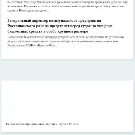
02 сентября 2015 года Левобережным районным судом рассмотрено гражданское дело по иску
жительницы Воронежа к хозяйке собаки о возмещении морального вреда. Как установлено
судом, в Новогодние праздник...
Генеральный директор коммунального предприятия
Россошанского района предстанет перед судом за хищение
бюджетных средств в особо крупном размере
Россошанский межрайонный прокурор утвердил обвинительное заключение по уголовному
делу в отношении генерального директора общества с ограниченной ответственностью
Россошанская ПМК-4 «Водстрой&ra...
Не является официальной версией. Архив 2020 г.