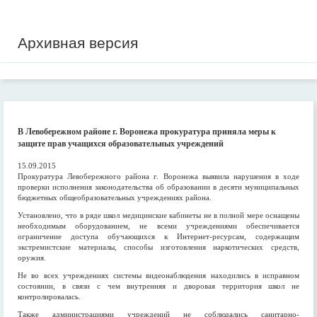
Архивная версия
В Левобережном районе г. Воронежа прокуратура приняла меры к
защите прав учащихся образовательных учреждений
15.09.2015
Прокуратура Левобережного района г. Воронежа выявила нарушения в ходе
проверки исполнения законодательства об образовании в десяти муниципальных
бюджетных общеобразовательных учреждениях района.
Установлено, что в ряде школ медицинские кабинеты не в полной мере оснащены
необходимым оборудованием, не всеми учреждениями обеспечивается
ограничение доступа обучающихся к Интернет-ресурсам, содержащим
экстремистские материалы, способы изготовления наркотических средств,
оружия.
Не во всех учреждениях системы видеонаблюдения находились в исправном
состоянии, в связи с чем внутренняя и дворовая территория школ не
контролировалась.
Также администрациями учреждений не соблюдались санитарно-