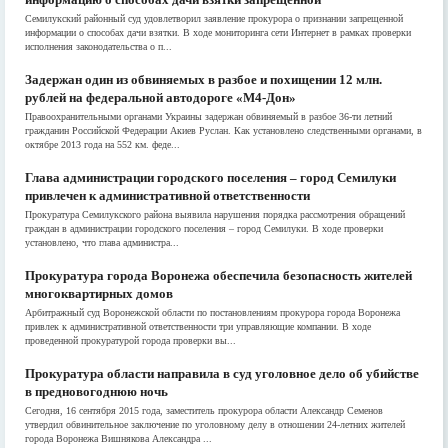
Семилукский районный суд удовлетворил заявление прокурора о признании запрещенной
информации о способах дачи взятки. В ходе мониторинга сети Интернет в рамках проверки
исполнения законодательства о п...
Задержан один из обвиняемых в разбое и похищении 12 млн.
рублей на федеральной автодороге «М4-Дон»
Правоохранительными органами Украины задержан обвиняемый в разбое 36-ти летний
гражданин Российской Федерации Акиев Руслан. Как установлено следственными органами, в
октябре 2013 года на 552 км. феде...
Глава администрации городского поселения – город Семилуки
привлечен к административной ответственности
Прокуратура Семилукского района выявила нарушения порядка рассмотрения обращений
граждан в администрации городского поселения – город Семилуки. В ходе проверки
установлено, что глава администра...
Прокуратура города Воронежа обеспечила безопасность жителей
многоквартирных домов
Арбитражный суд Воронежской области по постановлениям прокурора города Воронежа
привлек к административной ответственности три управляющие компании. В ходе
проведенной прокуратурой города проверки вы...
Прокуратура области направила в суд уголовное дело об убийстве
в предновогоднюю ночь
Сегодня, 16 сентября 2015 года, заместитель прокурора области Александр Семенов
утвердил обвинительное заключение по уголовному делу в отношении 24-летних жителей
города Воронежа Вишнякова Александра ...